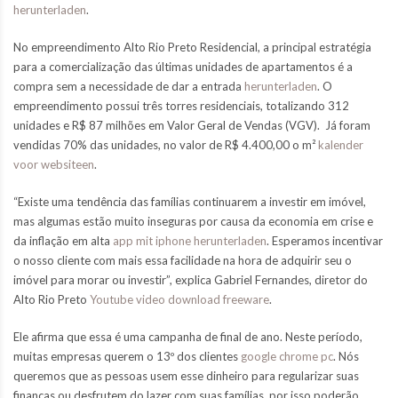
herunterladen
.
No empreendimento Alto Rio Preto Residencial, a principal estratégia
para a comercialização das últimas unidades de apartamentos é a
compra sem a necessidade de dar a entrada
herunterladen
. O
empreendimento possui três torres residenciais, totalizando 312
unidades e R$ 87 milhões em Valor Geral de Vendas (VGV). Já foram
vendidas 70% das unidades, no valor de R$ 4.400,00 o m²
kalender
voor websiteen
.
“Existe uma tendência das famílias continuarem a investir em imóvel,
mas algumas estão muito inseguras por causa da economia em crise e
da inflação em alta
app mit iphone herunterladen
. Esperamos incentivar
o nosso cliente com mais essa facilidade na hora de adquirir seu o
imóvel para morar ou investir”, explica Gabriel Fernandes, diretor do
Alto Rio Preto
Youtube video download freeware
.
Ele afirma que essa é uma campanha de final de ano. Neste período,
muitas empresas querem o 13º dos clientes
google chrome pc
. Nós
queremos que as pessoas usem esse dinheiro para regularizar suas
finanças ou desfrutem do lazer com suas famílias, por isso poderão