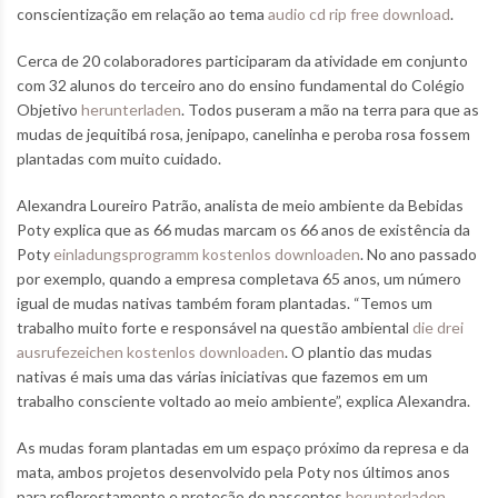
conscientização em relação ao tema
audio cd rip free download
.
Cerca de 20 colaboradores participaram da atividade em conjunto
com 32 alunos do terceiro ano do ensino fundamental do Colégio
Objetivo
herunterladen
. Todos puseram a mão na terra para que as
mudas de jequitibá rosa, jenipapo, canelinha e peroba rosa fossem
plantadas com muito cuidado.
Alexandra Loureiro Patrão, analista de meio ambiente da Bebidas
Poty explica que as 66 mudas marcam os 66 anos de existência da
Poty
einladungsprogramm kostenlos downloaden
. No ano passado
por exemplo, quando a empresa completava 65 anos, um número
igual de mudas nativas também foram plantadas. “Temos um
trabalho muito forte e responsável na questão ambiental
die drei
ausrufezeichen kostenlos downloaden
. O plantio das mudas
nativas é mais uma das várias iniciativas que fazemos em um
trabalho consciente voltado ao meio ambiente”, explica Alexandra.
As mudas foram plantadas em um espaço próximo da represa e da
mata, ambos projetos desenvolvido pela Poty nos últimos anos
para reflorestamento e proteção de nascentes
herunterladen
.