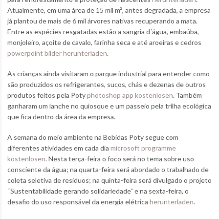
Atualmente, em uma área de 15 mil m², antes degradada, a empresa
já plantou de mais de 6 mil árvores nativas recuperando a mata.
Entre as espécies resgatadas estão a sangria d´água, embaúba,
monjoleiro, açoite de cavalo, farinha seca e até aroeiras e cedros
powerpoint bilder herunterladen
.
As crianças ainda visitaram o parque industrial para entender como
são produzidos os refrigerantes, sucos, chás e dezenas de outros
produtos feitos pela Poty
photoshop app kostenlosen
. Também
ganharam um lanche no quiosque e um passeio pela trilha ecológica
que fica dentro da área da empresa.
A semana do meio ambiente na Bebidas Poty segue com
diferentes atividades em cada dia
microsoft programme
kostenlosen
. Nesta terça-feira o foco será no tema sobre uso
consciente da água; na quarta-feira será abordado o trabalhado de
coleta seletiva de resíduos; na quinta-feira será divulgado o projeto
“Sustentabilidade gerando solidariedade” e na sexta-feira, o
desafio do uso responsável da energia elétrica
herunterladen
.