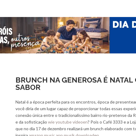
BRUNCH NA GENEROSA É NATAL 
SABOR
Natal é a época perfeita para os encontros, época de presente
você diria de um lugar capaz de proporcionar todas essas exper
conexão única entre o tradicionalíssimo bairro rio-pretense da
e da sofisticação
wie youtube videoen
? Pois o Café 3333 e a Lo
que no dia 17 de dezembro realizará um brunch elaborado com 
inspira
amazon music app musik downloaden
.