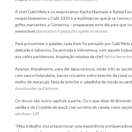
A chef Gabi Melo e os empresários Karita Machado e Rafael Facc
respectivamente o Café 3333 e a multimarcas que já se tornou r
grifes marcantes, a Generosa – prepararam este dia para que t
memorável
playstation 4 gekaufte spiele erneuten
.
Para presentear o paladar, cada item foi pensado por Gabi Melo
delicada e saborosa. Da entrada à sobremesa, com aquele toque
aos cafés parisienses, inspiração máxima da chef
fiesta herunte
Apenas, literalmente, para dar água na boca, serão três as opç
com sauce holandaise, bacon crocante sobre brioche da casa) o
molho de maracujá, fatia de brioche e saladinha de rúcula ou a
downloaden auf iphone
.
Os doces são outro capítulo à parte. Ou o que dizer do Browni
vanilla e do Crumble de maçã com sorvete de canela como opçõ
windows 10
?
“Meu trabalho visa proporcionar uma experiência enriquecedora