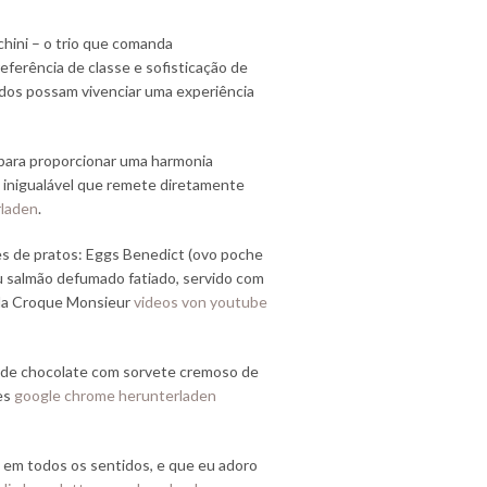
hini – o trio que comanda
eferência de classe e sofisticação de
odos possam vivenciar uma experiência
 para proporcionar uma harmonia
 inigualável que remete diretamente
rladen
.
ões de pratos: Eggs Benedict (ovo poche
u salmão defumado fatiado, servido com
inda Croque Monsieur
videos von youtube
e de chocolate com sorvete cremoso de
es
google chrome herunterladen
 em todos os sentidos, e que eu adoro