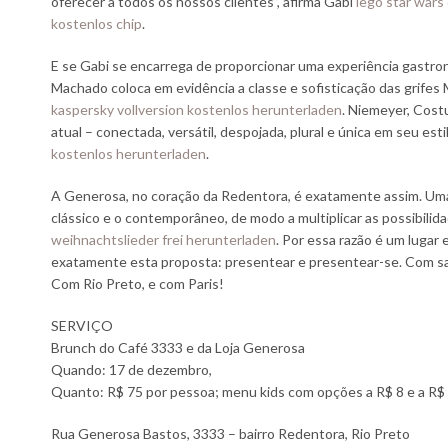
oferecer a todos os nossos clientes”, afirma Gabi
lego star wars
kostenlos chip
.
E se Gabi se encarrega de proporcionar uma experiência gastro
Machado coloca em evidência a classe e sofisticação das grifes
kaspersky vollversion kostenlos herunterladen
. Niemeyer, Costu
atual – conectada, versátil, despojada, plural e única em seu e
kostenlos herunterladen
.
A Generosa, no coração da Redentora, é exatamente assim. Uma 
clássico e o contemporâneo, de modo a multiplicar as possibilida
weihnachtslieder frei herunterladen
. Por essa razão é um lugar
exatamente esta proposta: presentear e presentear-se. Com sab
Com Rio Preto, e com Paris!
SERVIÇO
Brunch do Café 3333 e da Loja Generosa
Quando: 17 de dezembro,
Quanto: R$ 75 por pessoa; menu kids com opções a R$ 8 e a R$
Rua Generosa Bastos, 3333 – bairro Redentora, Rio Preto