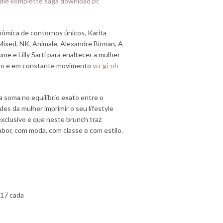
 die komplette saga download pc
nômica de contornos únicos, Karita
 Mixed, NK, Animale, Alexandre Birman, A
me e Lilly Sarti para enaltecer a mulher
stilo e em constante movimento
yu-gi-oh
soma no equilíbrio exato entre o
des da mulher imprimir o seu lifestyle
 exclusivo e que neste brunch traz
or, com moda, com classe e com estilo.
 17 cada