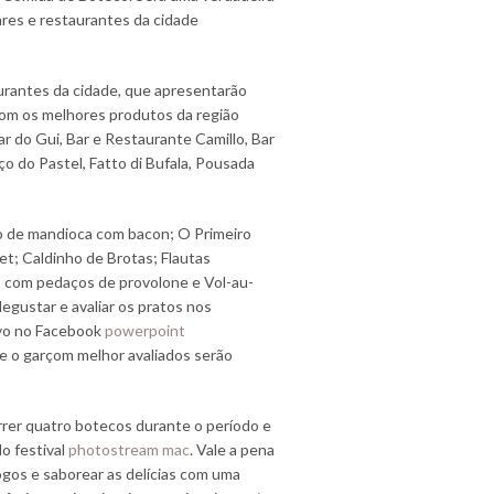
ares e restaurantes da cidade
urantes da cidade, que apresentarão
com os melhores produtos da região
Bar do Gui, Bar e Restaurante Camillo, Bar
o do Pastel, Fatto di Bufala, Pousada
ão de mandioca com bacon; O Primeiro
t; Caldinho de Brotas; Flautas
o com pedaços de provolone e Vol-au-
degustar e avaliar os pratos nos
ivo no Facebook
powerpoint
s e o garçom melhor avaliados serão
rer quatro botecos durante o período e
o festival
photostream mac
. Vale a pena
jogos e saborear as delícias com uma