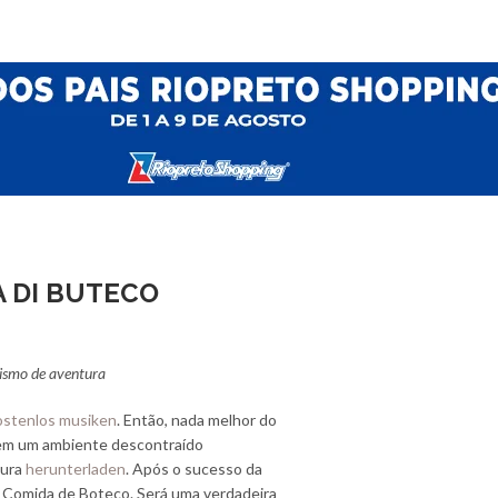
A DI BUTECO
urismo de aventura
ostenlos musiken
. Então, nada melhor do
, em um ambiente descontraído
tura
herunterladen
. Após o sucesso da
de Comida de Boteco. Será uma verdadeira