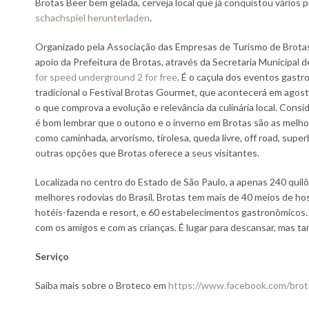
Brotas Beer bem gelada, cerveja local que já conquistou vários 
schachspiel herunterladen
.
Organizado pela Associação das Empresas de Turismo de Brotas
apoio da Prefeitura de Brotas, através da Secretaria Municipal 
for speed underground 2 for free
. É o caçula dos eventos gastr
tradicional o Festival Brotas Gourmet, que acontecerá em agos
o que comprova a evolução e relevância da culinária local. Consi
é bom lembrar que o outono e o inverno em Brotas são as melho
como caminhada, arvorismo, tirolesa, queda livre, off road, super
outras opções que Brotas oferece a seus visitantes.
Localizada no centro do Estado de São Paulo, a apenas 240 quil
melhores rodovias do Brasil, Brotas tem mais de 40 meios de h
hotéis-fazenda e resort, e 60 estabelecimentos gastronômicos. É
com os amigos e com as crianças. É lugar para descansar, mas t
Serviço
Saiba mais sobre o Broteco em
https://www.facebook.com/brot