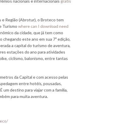
prêmios nacionais e internacionais
gratis
 e Região (Abrotur), o Broteco tem
de Turismo
where can I download need
onômico da cidade, que já tem como
to chegando este ano em sua 7ª edição,
derada a capital do turismo de aventura,
res estações do ano para atividades
bike, ciclismo, balonismo, entre tantas
ômetros da Capital e com acesso pelas
ospedagem entre hotéis, pousadas,
 um destino para viajar com a família,
ambém para muita aventura.
eco/