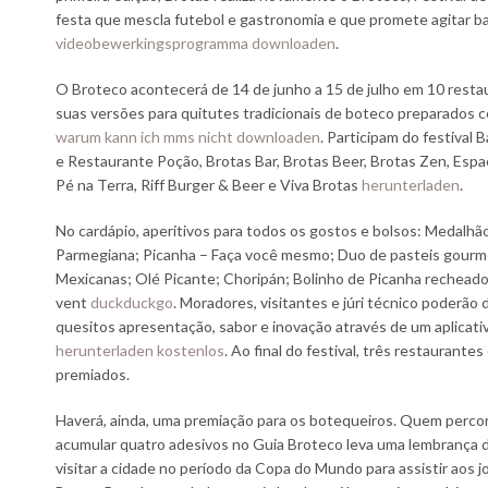
festa que mescla futebol e gastronomia e que promete agitar b
videobewerkingsprogramma downloaden
.
O Broteco acontecerá de 14 de junho a 15 de julho em 10 resta
suas versões para quitutes tradicionais de boteco preparados 
warum kann ich mms nicht downloaden
. Participam do festival 
e Restaurante Poção, Brotas Bar, Brotas Beer, Brotas Zen, Espaç
Pé na Terra, Riff Burger & Beer e Viva Brotas
herunterladen
.
No cardápio, aperitivos para todos os gostos e bolsos: Medalh
Parmegiana; Picanha – Faça você mesmo; Duo de pasteis gourme
Mexicanas; Olé Picante; Choripán; Bolinho de Picanha rechead
vent
duckduckgo
. Moradores, visitantes e júri técnico poderão 
quesitos apresentação, sabor e inovação através de um aplicat
herunterladen kostenlos
. Ao final do festival, três restaurante
premiados.
Haverá, ainda, uma premiação para os botequeiros. Quem percor
acumular quatro adesivos no Guia Broteco leva uma lembrança d
visitar a cidade no período da Copa do Mundo para assistir aos 