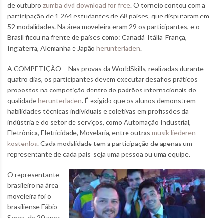
de outubro
zumba dvd download for free
. O torneio contou com a
participação de 1.264 estudantes de 68 países, que disputaram em
52 modalidades. Na área moveleira eram 29 os participantes, e o
Brasil ficou na frente de países como: Canadá, Itália, França,
Inglaterra, Alemanha e Japão
herunterladen
.
A COMPETIÇÃO – Nas provas da WorldSkills, realizadas durante
quatro dias, os participantes devem executar desafios práticos
propostos na competição dentro de padrões internacionais de
qualidade
herunterladen
. É exigido que os alunos demonstrem
habilidades técnicas individuais e coletivas em profissões da
indústria e do setor de serviços, como Automação Industrial,
Eletrônica, Eletricidade, Movelaria, entre outras
musik liederen
kostenlos
. Cada modalidade tem a participação de apenas um
representante de cada país, seja uma pessoa ou uma equipe.
O representante
brasileiro na área
moveleira foi o
brasiliense Fábio
Serpa, de 20 anos