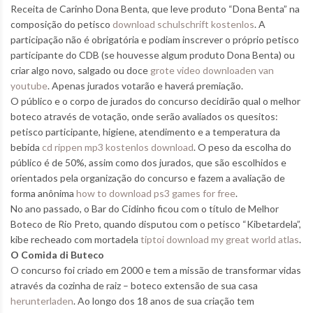
Receita de Carinho Dona Benta, que leve produto “Dona Benta” na
composição do petisco
download schulschrift kostenlos
. A
participação não é obrigatória e podiam inscrever o próprio petisco
participante do CDB (se houvesse algum produto Dona Benta) ou
criar algo novo, salgado ou doce
grote video downloaden van
youtube
. Apenas jurados votarão e haverá premiação.
O público e o corpo de jurados do concurso decidirão qual o melhor
boteco através de votação, onde serão avaliados os quesitos:
petisco participante, higiene, atendimento e a temperatura da
bebida
cd rippen mp3 kostenlos download
. O peso da escolha do
público é de 50%, assim como dos jurados, que são escolhidos e
orientados pela organização do concurso e fazem a avaliação de
forma anônima
how to download ps3 games for free
.
No ano passado, o Bar do Cidinho ficou com o título de Melhor
Boteco de Rio Preto, quando disputou com o petisco “Kibetardela”,
kibe recheado com mortadela
tiptoi download my great world atlas
.
O Comida di Buteco
O concurso foi criado em 2000 e tem a missão de transformar vidas
através da cozinha de raiz – boteco extensão de sua casa
herunterladen
. Ao longo dos 18 anos de sua criação tem