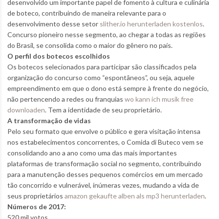
desenvolvido um importante papel de fomento à cultura e culinária
de boteco, contribuindo de maneira relevante para o
desenvolvimento desse setor
slither.io herunterladen kostenlos
.
Concurso pioneiro nesse segmento, ao chegar a todas as regiões
do Brasil, se consolida como o maior do gênero no país.
O perfil dos botecos escolhidos
Os botecos selecionados para participar são classificados pela
organização do concurso como “espontâneos”, ou seja, aquele
empreendimento em que o dono está sempre à frente do negócio,
não pertencendo a redes ou franquias
wo kann ich musik free
downloaden
. Tem a identidade de seu proprietário.
A transformação de vidas
Pelo seu formato que envolve o público e gera visitação intensa
nos estabelecimentos concorrentes, o Comida di Buteco vem se
consolidando ano a ano como uma das mais importantes
plataformas de transformação social no segmento, contribuindo
para a manutenção desses pequenos comércios em um mercado
tão concorrido e vulnerável, inúmeras vezes, mudando a vida de
seus proprietários
amazon gekaufte alben als mp3 herunterladen
.
Números de 2017:
520 mil votos