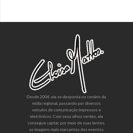
Desde 2004, ela se desponta no cenário da
mídia regional, passando por diversos
veículos de comunicação impressos e
eletrônicos. Com seus olhos verdes, ela
consegue captar, por meio de suas lentes,
as imagens mais marcantes dos eventos