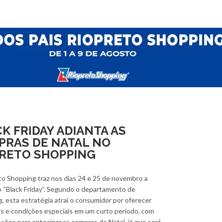
K FRIDAY ADIANTA AS
PRAS DE NATAL NO
PRETO SHOPPING
o Shopping traz nos dias 24 e 25 de novembro a
o “Black Friday”. Segundo o departamento de
, esta estratégia atrai o consumidor por oferecer
s e condições especiais em um curto período, com
ções para antecipar as compras de Natal, já que será