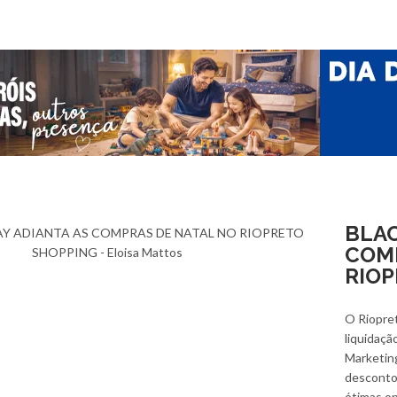
BLAC
COM
RIO
O Riopret
liquidaçã
Marketing
desconto
ótimas op