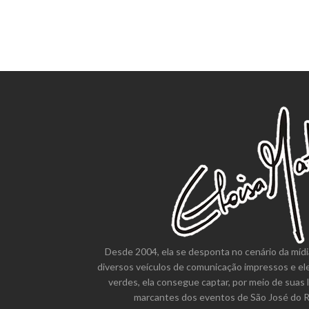
Desde 2004, ela se desponta no cenário da mídi
diversos veículos de comunicação impressos e el
verdes, ela consegue captar, por meio de suas 
marcantes dos eventos de São José do Ri