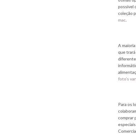
possível 
coleção p
mac
.
A maioria
que trará
diferent
informáti
alimentaç
foto's v
Para os l
colaboram
comprar 
especiai
Comercia