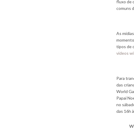
fluxo de 
comuns 
As mídias
momento d
tipos de
videos wi
Para tran
das crian
World Gam
Papai Noe
no sábado
das 16h 
w