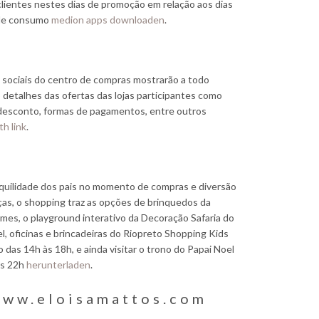
clientes nestes dias de promoção em relação aos dias
de consumo
medion apps downloaden
.
 sociais do centro de compras mostrarão a todo
etalhes das ofertas das lojas participantes como
 desconto, formas de pagamentos, entre outros
th link
.
quilidade dos pais no momento de compras e diversão
ças, o shopping traz as opções de brinquedos da
es, o playground interativo da Decoração Safaria do
l, oficinas e brincadeiras do Riopreto Shopping Kids
 das 14h às 18h, e ainda visitar o trono do Papai Noel
às 22h
herunterladen
.
ww.eloisamattos.com