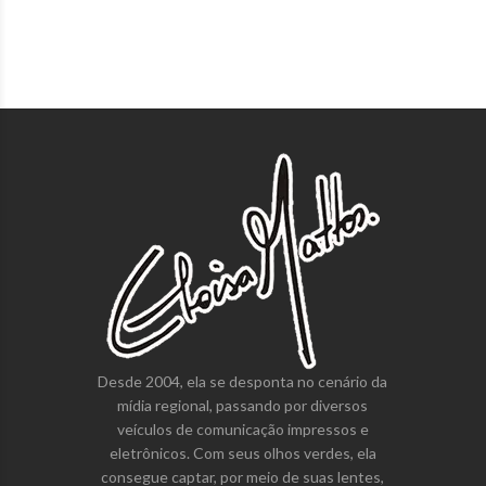
Desde 2004, ela se desponta no cenário da
mídia regional, passando por diversos
veículos de comunicação impressos e
eletrônicos. Com seus olhos verdes, ela
consegue captar, por meio de suas lentes,