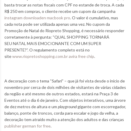
basta trocar as notas fiscais com CPF no estande de troca. A cada
R$ 250 em compras, o cliente recebe um cupom da campanha
instagram downloaden macbook pro
. O valor é cumulativo, mas
cada nota pode ser utilizada apenas uma vez. No cupom da
Promoção de Natal do Riopreto Shopping, é necessário responder
corretamente à pergunta: “QUAL SHOPPING TORNARÁ
SEU NATAL MAIS EMOCIONANTE COM UM SUPER
PRESENTE?”. O regulamento completo está no
site
www.riopretoshopping.com.br
avira free chip
.
A decoração com o tema “Safari” – que já foi vista desde o início de
novembro por cerca de dois milhões de visitantes de várias cidades
da região e até mesmo de outros estados, estará na Praça 3 de
Eventos até o dia 6 de janeiro. Com objetos interativos, uma árvore
de dez metros de altura e um
playground
gigante com escorregador,
balanço, ponte de troncos, corda para escalar e jogo da velha, a
decoração tem atraído muito a atenção dos adultos e das crianças
publisher german for free
.