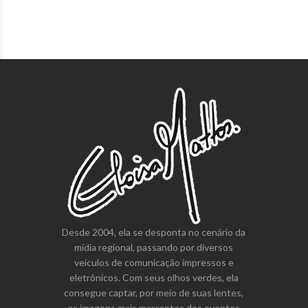
Desde 2004, ela se desponta no cenário da
mídia regional, passando por diversos
veículos de comunicação impressos e
eletrônicos. Com seus olhos verdes, ela
consegue captar, por meio de suas lentes,
as imagens mais marcantes dos eventos