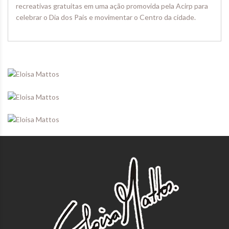
recreativas gratuitas em uma ação promovida pela Acirp para
celebrar o Dia dos Pais e movimentar o Centro da cidade.